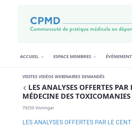
Hoppa till innehåll
ACCUEIL
ESPACE MEMBRES
ÉVÉNEMEN
LES ANALYSES OFFERTES PAR LE CE
VISITES VIDÉOS WEBINAIRES DEMANDÉS
LES ANALYSES OFFERTES PAR 
Tillbaka
MÉDECINE DES TOXICOMANIES P
79250 Visningar
LES ANALYSES OFFERTES PAR LE CENT