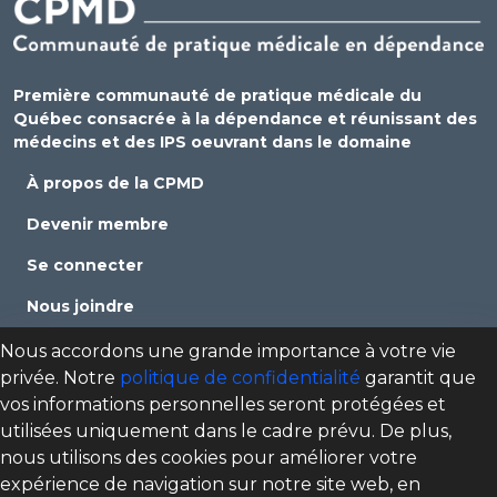
Première communauté de pratique médicale du
Québec consacrée à la dépendance et réunissant des
médecins et des IPS oeuvrant dans le domaine
À propos de la CPMD
Devenir membre
Se connecter
Nous joindre
Politique de confidentialité
Nous accordons une grande importance à votre vie
privée. Notre
politique de confidentialité
garantit que
Direction des programmes santé mentale, dépendance
vos informations personnelles seront protégées et
et itinérance (DPSMDI) de Santé Québec Centre-Sud-de-
utilisées uniquement dans le cadre prévu. De plus,
l'Île-de-Montréal – Universitaire
nous utilisons des cookies pour améliorer votre
cpmd.ccsmtl@ssss.gouv.qc.ca
expérience de navigation sur notre site web, en