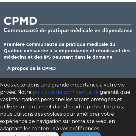
Première communauté de pratique médicale du
Québec consacrée à la dépendance et réunissant des
médecins et des IPS oeuvrant dans le domaine
À propos de la CPMD
Devenir membre
Nous accordons une grande importance à votre vie
Se connecter
privée. Notre
politique de confidentialité
garantit que
vos informations personnelles seront protégées et
Nous joindre
utilisées uniquement dans le cadre prévu. De plus,
Politique de confidentialité
nous utilisons des cookies pour améliorer votre
expérience de navigation sur notre site web, en
Direction des programmes santé mentale, dépendance
adaptant les contenus à vos préférences.
et itinérance (DPSMDI) de Santé Québec Centre-Sud-de-