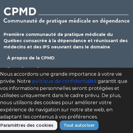
Première communauté de pratique médicale du
Québec consacrée à la dépendance et réunissant des
médecins et des IPS oeuvrant dans le domaine
À propos de la CPMD
Devenir membre
Nous accordons une grande importance à votre vie
Se connecter
privée. Notre
politique de confidentialité
garantit que
vos informations personnelles seront protégées et
Nous joindre
utilisées uniquement dans le cadre prévu. De plus,
Politique de confidentialité
nous utilisons des cookies pour améliorer votre
expérience de navigation sur notre site web, en
Direction des programmes santé mentale, dépendance
adaptant les contenus à vos préférences.
et itinérance (DPSMDI) de Santé Québec Centre-Sud-de-
l'Île-de-Montréal – Universitaire
Paramètres des cookies
Tout autoriser