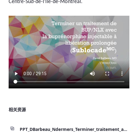
Centre-Sud-de-l’Île-de-Montréal.
相关资源
PPT_DBarbeau_Ndermers_Terminer_traitement_ave.pdf