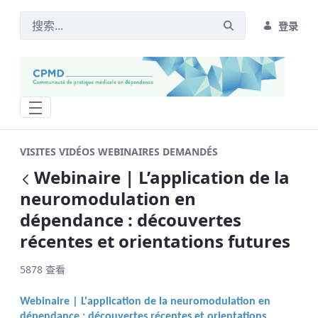
登录
Webinaire | L’application de la neurom
VISITES VIDÉOS WEBINAIRES DEMANDÉS
Webinaire | L’application de la
返回
neuromodulation en
dépendance : découvertes
récentes et orientations futures
5878 查看
Webinaire | L'application de la neuromodulation en
dépendance : découvertes récentes et orientations