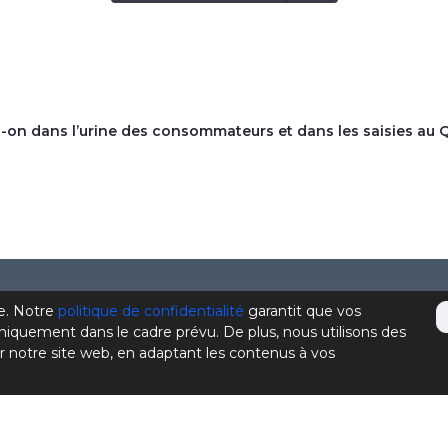
t-on dans l’urine des consommateurs et dans les saisies au
e. Notre
politique de confidentialité
garantit que vos
À propos de la CPMD
niquement dans le cadre prévu. De plus, nous utilisons des
r notre site web, en adaptant les contenus à vos
Devenir membre
Se connecter
Nous joindre
e