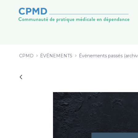
Présentation_Éric_Langlois_proje
跳转到内容
CPMD
ÉVÉNEMENTS
Événements passés (archiv
返回