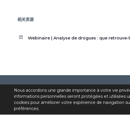
相关资源
Webinaire | Analyse de drogues : que retrouve-
Nous accordons une grande importance à votre vie privé
informations personnelles seront protégées et utilisées u
cookies pour améliorer votre expérience de navigation su
préférences.
Première communauté de pratique médicale du
Québec consacrée à la dépendance et réunissant
des médecins et des IPS oeuvrant dans le domain