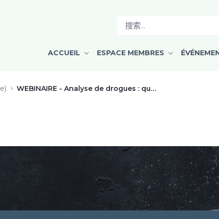
t_suprarégional _analyse_drogues 
ACCUEIL
ESPACE MEMBRES
ÉVÉNEME
e)
WEBINAIRE - Analyse de drogues : que retrouve-t-on dans l’urine des consommateurs et dans les saisies au Québec?