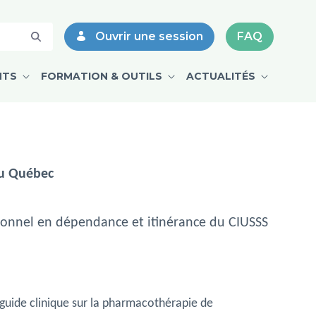
e de COVID-19 - CPMD
Ouvrir une session
FAQ
NTS
FORMATION & OUTILS
ACTUALITÉS
au Québec
tionnel en dépendance et itinérance du CIUSSS
 guide clinique sur la pharmacothérapie de