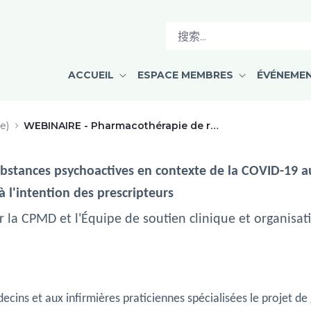
 remplacement de SPA en context
ACCUEIL
ESPACE MEMBRES
ÉVÉNEME
e)
WEBINAIRE - Pharmacothérapie de remplacement de SPA en contexte de COVID-19
bstances psychoactives en contexte de la COVID-19 
à l'intention des prescripteurs
 la CPMD et l'Équipe de soutien clinique et organisa
ins et aux infirmières praticiennes spécialisées le projet de