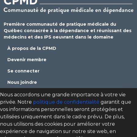
Première communauté de pratique médicale du
Québec consacrée à la dépendance et réunissant des
médecins et des IPS oeuvrant dans le domaine
À propos de la CPMD
Devenir membre
Se connecter
Nous joindre
Politique de confidentialité
Nous accordons une grande importance à votre vie
privée. Notre
politique de confidentialité
garantit que
Direction des programmes santé mentale, dépendance
vos informations personnelles seront protégées et
et itinérance (DPSMDI) de Santé Québec Centre-Sud-de-
utilisées uniquement dans le cadre prévu. De plus,
l'Île-de-Montréal – Universitaire
nous utilisons des cookies pour améliorer votre
cpmd.ccsmtl@ssss.gouv.qc.ca
expérience de navigation sur notre site web, en