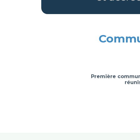
Commun
Première communa
réuni