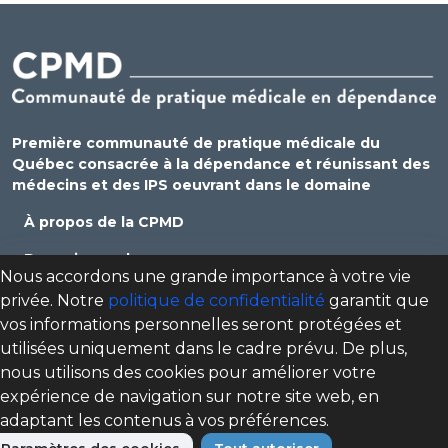
Première communauté de pratique médicale du
Québec consacrée à la dépendance et réunissant des
médecins et des IPS oeuvrant dans le domaine
À propos de la CPMD
Devenir membre
Nous accordons une grande importance à votre vie
Se connecter
privée. Notre
politique de confidentialité
garantit que
vos informations personnelles seront protégées et
Nous joindre
utilisées uniquement dans le cadre prévu. De plus,
Politique de confidentialité
nous utilisons des cookies pour améliorer votre
expérience de navigation sur notre site web, en
Direction des programmes santé mentale, dépendance
adaptant les contenus à vos préférences.
et itinérance (DPSMDI) de Santé Québec Centre-Sud-de-