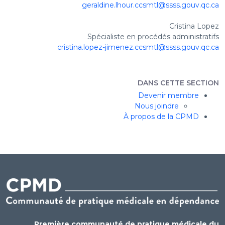
geraldine.lhour.ccsmtl@ssss.gouv.qc.ca
Cristina Lopez
Spécialiste en procédés administratifs
cristina.lopez-jimenez.ccsmtl@ssss.gouv.qc.ca
DANS CETTE SECTION
Devenir membre
Nous joindre
À propos de la CPMD
Première communauté de pratique médicale du