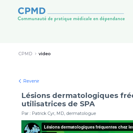
20250214_RENC_video5_dermato_S
Skip to Content
CPMD
video
Revenir
Lésions dermatologiques fré
utilisatrices de SPA
Par : Patrick Cyr, MD, dermatologue