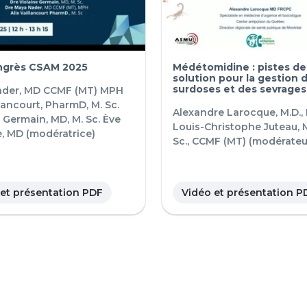
ngrès CSAM 2025
Médétomidine : pistes de
solution pour la gestion 
surdoses et des sevrages
der, MD CCMF (MT) MPH
llancourt, PharmD, M. Sc.
Alexandre Larocque, M.D.,
 Germain, MD, M. Sc.
Ève
Louis-Christophe Juteau, M
e, MD (modératrice)
Sc., CCMF (MT) (modérateu
 et présentation PDF
Vidéo et présentation P