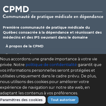
Première communauté de pratique médicale du
Québec consacrée à la dépendance et réunissant des
médecins et des IPS oeuvrant dans le domaine
À propos de la CPMD
Devenir membre
Nous accordons une grande importance à votre vie
Se connecter
privée. Notre
politique de confidentialité
garantit que
vos informations personnelles seront protégées et
Nous joindre
utilisées uniquement dans le cadre prévu. De plus,
Politique de confidentialité
nous utilisons des cookies pour améliorer votre
expérience de navigation sur notre site web, en
Direction des programmes santé mentale, dépendance
adaptant les contenus à vos préférences.
et itinérance (DPSMDI) de Santé Québec Centre-Sud-de-
l'Île-de-Montréal – Universitaire
Paramètres des cookies
Tout autoriser