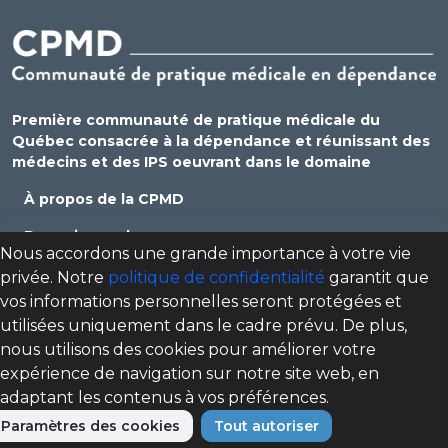
Première communauté de pratique médicale du
Québec consacrée à la dépendance et réunissant des
médecins et des IPS oeuvrant dans le domaine
À propos de la CPMD
Devenir membre
Nous accordons une grande importance à votre vie
Se connecter
privée. Notre
politique de confidentialité
garantit que
vos informations personnelles seront protégées et
Nous joindre
utilisées uniquement dans le cadre prévu. De plus,
Politique de confidentialité
nous utilisons des cookies pour améliorer votre
expérience de navigation sur notre site web, en
Direction des programmes santé mentale, dépendance
adaptant les contenus à vos préférences.
et itinérance (DPSMDI) de Santé Québec Centre-Sud-de-
Paramètres des cookies
Tout autoriser
l'Île-de-Montréal – Universitaire