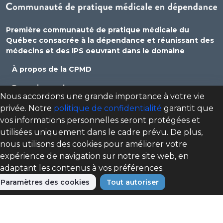
Première communauté de pratique médicale du
Québec consacrée à la dépendance et réunissant des
médecins et des IPS oeuvrant dans le domaine
À propos de la CPMD
Devenir membre
Nous accordons une grande importance à votre vie
Se connecter
privée. Notre
politique de confidentialité
garantit que
vos informations personnelles seront protégées et
Nous joindre
utilisées uniquement dans le cadre prévu. De plus,
Politique de confidentialité
nous utilisons des cookies pour améliorer votre
expérience de navigation sur notre site web, en
Direction des programmes santé mentale, dépendance
adaptant les contenus à vos préférences.
et itinérance (DPSMDI) de Santé Québec Centre-Sud-de-
l'Île-de-Montréal – Universitaire
Paramètres des cookies
Tout autoriser
cpmd.ccsmtl@ssss.gouv.qc.ca