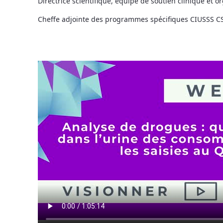
Directrice scientifique, équipe de soutien clinique et 
Cheffe adjointe des programmes spécifiques CIUSSS 