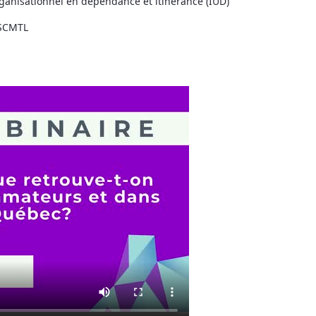
organisationnel en dépendance et itinérance (IUD)
CSCMTL