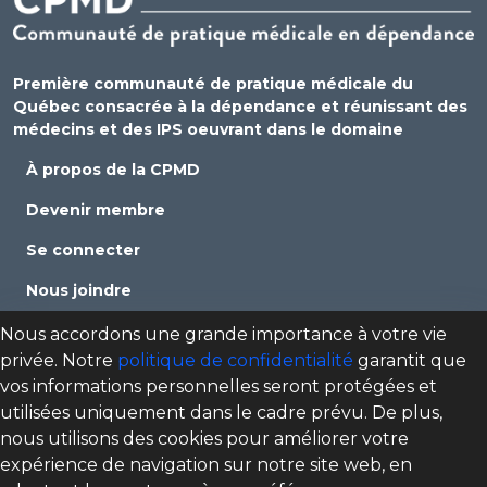
Première communauté de pratique médicale du
Québec consacrée à la dépendance et réunissant des
médecins et des IPS oeuvrant dans le domaine
À propos de la CPMD
Devenir membre
Se connecter
Nous joindre
Politique de confidentialité
Nous accordons une grande importance à votre vie
privée. Notre
politique de confidentialité
garantit que
Direction des programmes santé mentale, dépendance
vos informations personnelles seront protégées et
et itinérance (DPSMDI) de Santé Québec Centre-Sud-de-
utilisées uniquement dans le cadre prévu. De plus,
l'Île-de-Montréal – Universitaire
nous utilisons des cookies pour améliorer votre
cpmd.ccsmtl@ssss.gouv.qc.ca
expérience de navigation sur notre site web, en