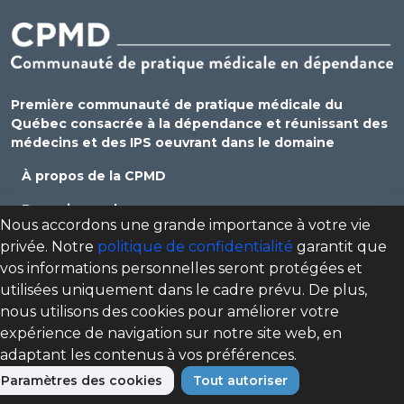
Première communauté de pratique médicale du
Québec consacrée à la dépendance et réunissant des
médecins et des IPS oeuvrant dans le domaine
À propos de la CPMD
Devenir membre
Nous accordons une grande importance à votre vie
Se connecter
privée. Notre
politique de confidentialité
garantit que
vos informations personnelles seront protégées et
Nous joindre
utilisées uniquement dans le cadre prévu. De plus,
Politique de confidentialité
nous utilisons des cookies pour améliorer votre
expérience de navigation sur notre site web, en
Direction des programmes santé mentale, dépendance
adaptant les contenus à vos préférences.
et itinérance (DPSMDI) de Santé Québec Centre-Sud-de-
l'Île-de-Montréal – Universitaire
Paramètres des cookies
Tout autoriser