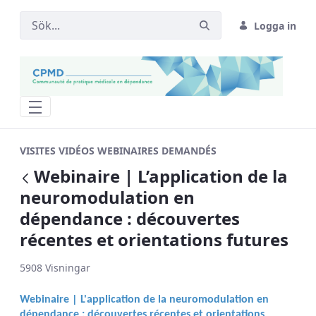
Logga in
Webinaire | L’application de la neurom
VISITES VIDÉOS WEBINAIRES DEMANDÉS
Webinaire | L’application de la
Tillbaka
neuromodulation en
dépendance : découvertes
récentes et orientations futures
5908 Visningar
Webinaire | L'application de la neuromodulation en
dépendance : découvertes récentes et orientations