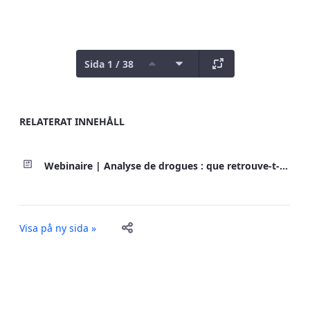
Sida 1 / 38
RELATERAT INNEHÅLL
Webinaire | Analyse de drogues : que retrouve-t-on dans l’urine des consommateurs et dans les saisies au Québec?
Visa på ny sida »