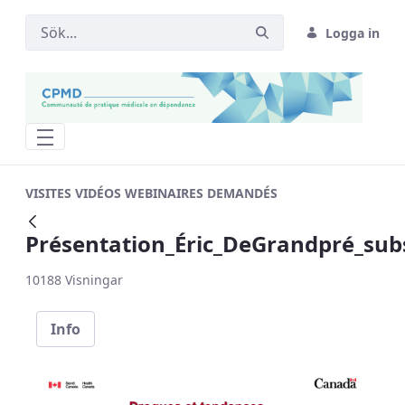
Logga in
Présentation_Éric_DeGrandpré_substan
VISITES VIDÉOS WEBINAIRES DEMANDÉS
Tillbaka
Présentation_Éric_DeGrandpré_sub
10188 Visningar
Info