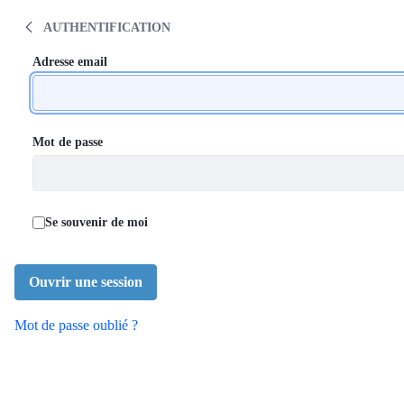
Symposium sur la prise en charge médical
Saut au contenu
AUTHENTIFICATION
Authentification
Authentification
Adresse email
Mot de passe
Se souvenir de moi
Ouvrir une session
Mot de passe oublié ?