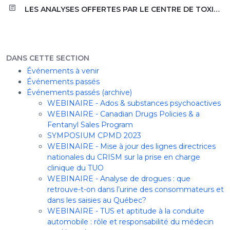
LES ANALYSES OFFERTES PAR LE CENTRE DE TOXICOLOGIE DU QUÉBEC (CTQ) EN SOUTIEN À LA MÉDECINE DES TOXICOMANIES Par Andrée-Anne Marcoux et Nicolas Caron
DANS CETTE SECTION
Événements à venir
Événements passés
Événements passés (archive)
WEBINAIRE - Ados & substances psychoactives
WEBINAIRE - Canadian Drugs Policies & a
Fentanyl Sales Program
SYMPOSIUM CPMD 2023
WEBINAIRE - Mise à jour des lignes directrices
nationales du CRISM sur la prise en charge
clinique du TUO
WEBINAIRE - Analyse de drogues : que
retrouve-t-on dans l’urine des consommateurs et
dans les saisies au Québec?
WEBINAIRE - TUS et aptitude à la conduite
automobile : rôle et responsabilité du médecin