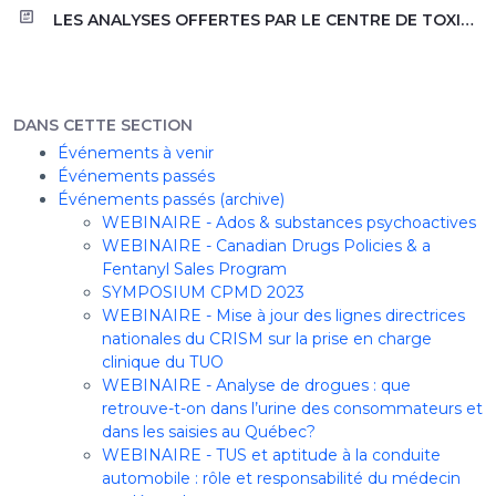
LES ANALYSES OFFERTES PAR LE CENTRE DE TOXICOLOGIE DU QUÉBEC (CTQ) EN SOUTIEN À LA MÉDECINE DES TOXICOMANIES Par Andrée-Anne Marcoux et Nicolas Caron
DANS CETTE SECTION
Événements à venir
Événements passés
Événements passés (archive)
WEBINAIRE - Ados & substances psychoactives
WEBINAIRE - Canadian Drugs Policies & a
Fentanyl Sales Program
SYMPOSIUM CPMD 2023
WEBINAIRE - Mise à jour des lignes directrices
nationales du CRISM sur la prise en charge
clinique du TUO
WEBINAIRE - Analyse de drogues : que
retrouve-t-on dans l’urine des consommateurs et
dans les saisies au Québec?
WEBINAIRE - TUS et aptitude à la conduite
automobile : rôle et responsabilité du médecin