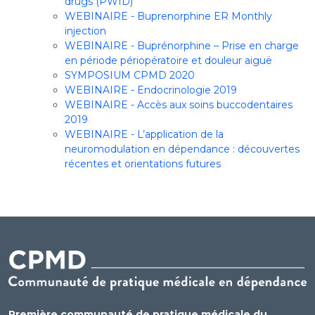
drugs (PWID)
WEBINAIRE - Buprenorphine ER Monthly
injection
WEBINAIRE - Buprénorphine – Prise en charge
en période périopératoire et douleur aiguë
SYMPOSIUM CPMD 2020
WEBINAIRE - Endocrinologie 2019
WEBINAIRE - Accès aux soins buccodentaires
2019
WEBINAIRE - L’application de la
neuromodulation en dépendance : découvertes
récentes et orientations futures
Première communauté de pratique médicale du