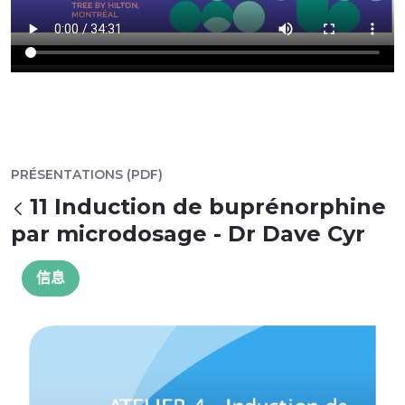
PRÉSENTATIONS (PDF)
11 Induction de buprénorphine
返回
par microdosage - Dr Dave Cyr
信息