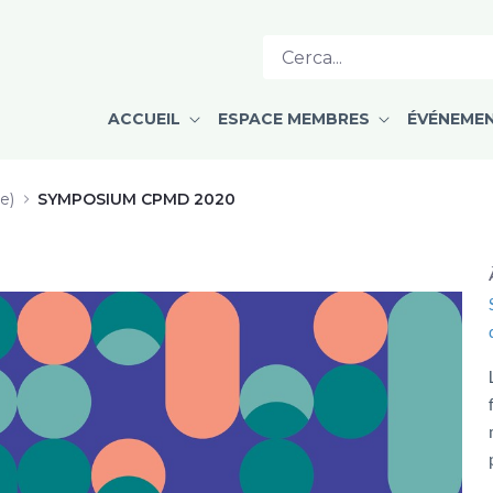
ce de TAO injectable - Dre Marie-È
ACCUEIL
ESPACE MEMBRES
ÉVÉNEME
e)
SYMPOSIUM CPMD 2020