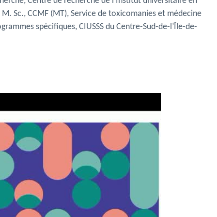
cherche,
Centre de recherche de l’Institut universitaire en
 M. Sc., CCMF (MT), Service de toxicomanies et médecine
ogrammes spécifiques, CIUSSS du Centre-Sud-de-l’Île-de-