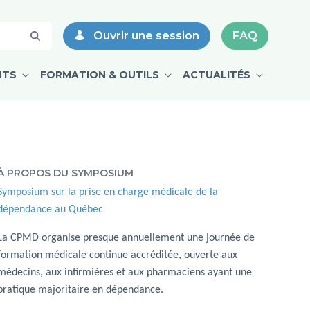
ve Goyer et Léonie Archambault - 
Ouvrir une session
FAQ
NTS
FORMATION & OUTILS
ACTUALITÉS
À PROPOS DU SYMPOSIUM
Symposium sur la prise en charge médicale de la
dépendance au Québec
La CPMD organise presque annuellement une journée de
formation médicale continue accréditée, ouverte aux
médecins, aux infirmières et aux pharmaciens ayant une
pratique majoritaire en dépendance.