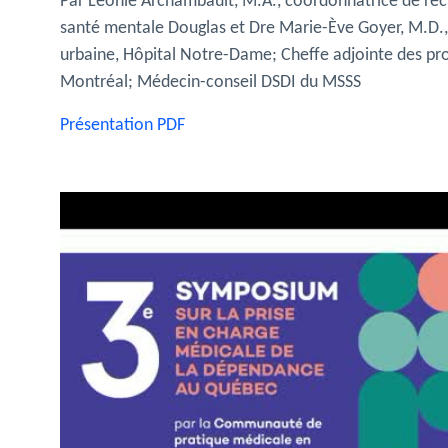
Par Léonie Archambault, M.A., coordonnatrice de re
santé mentale Douglas et Dre Marie-Ève Goyer, M.D.,
urbaine, Hôpital Notre-Dame; Cheffe adjointe des pr
Montréal; Médecin-conseil DSDI du MSSS
Présentation PDF