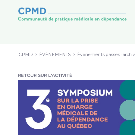
3 Guide d’implantation d’un servi
Salta al contigut
CPMD
ÉVÉNEMENTS
Événements passés (archiv
RETOUR SUR L'ACTIVITÉ