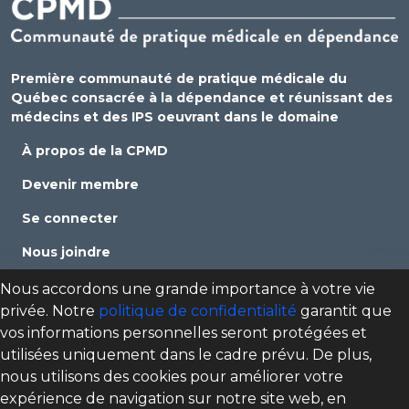
Première communauté de pratique médicale du
Québec consacrée à la dépendance et réunissant des
médecins et des IPS oeuvrant dans le domaine
À propos de la CPMD
Devenir membre
Se connecter
Nous joindre
Politique de confidentialité
Nous accordons une grande importance à votre vie
privée. Notre
politique de confidentialité
garantit que
Direction des programmes santé mentale, dépendance
vos informations personnelles seront protégées et
et itinérance (DPSMDI) de Santé Québec Centre-Sud-de-
utilisées uniquement dans le cadre prévu. De plus,
l'Île-de-Montréal – Universitaire
nous utilisons des cookies pour améliorer votre
cpmd.ccsmtl@ssss.gouv.qc.ca
expérience de navigation sur notre site web, en