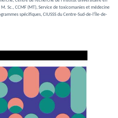
cherche,
Centre de recherche de l’Institut universitaire en
 M. Sc., CCMF (MT), Service de toxicomanies et médecine
ogrammes spécifiques, CIUSSS du Centre-Sud-de-l’Île-de-