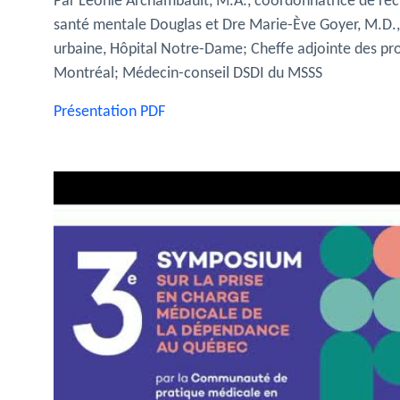
Par Léonie Archambault, M.A., coordonnatrice de re
santé mentale Douglas et Dre Marie-Ève Goyer, M.D.,
urbaine, Hôpital Notre-Dame; Cheffe adjointe des pr
Montréal; Médecin-conseil DSDI du MSSS
Présentation PDF