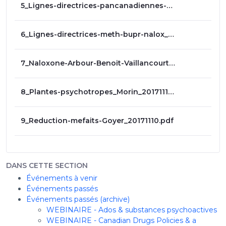
5_Lignes-directrices-pancanadiennes-CRISM_Bruneau_20171110.pdf
6_Lignes-directrices-meth-bupr-nalox_Barbeau_20171110.pdf
7_Naloxone-Arbour-Benoit-Vaillancourt_20171110.pdf
8_Plantes-psychotropes_Morin_20171110.pdf
9_Reduction-mefaits-Goyer_20171110.pdf
DANS CETTE SECTION
Événements à venir
Événements passés
Événements passés (archive)
WEBINAIRE - Ados & substances psychoactives
WEBINAIRE - Canadian Drugs Policies & a