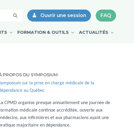
ve Goyer et Léonie Archambault - 
Ouvrir une session
FAQ
NTS
FORMATION & OUTILS
ACTUALITÉS
À PROPOS DU SYMPOSIUM
Symposium sur la prise en charge médicale de la
dépendance au Québec
La CPMD organise presque annuellement une journée de
formation médicale continue accréditée, ouverte aux
médecins, aux infirmières et aux pharmaciens ayant une
pratique majoritaire en dépendance.