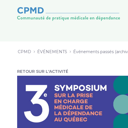
3 Guide d’implantation d’un servi
内容へスキップ
CPMD
ÉVÉNEMENTS
Événements passés (archiv
RETOUR SUR L'ACTIVITÉ