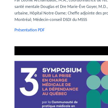
Par Léonie Archambault, M.A., coordonnatrice de re
santé mentale Douglas et Dre Marie-Ève Goyer, M.D.,
urbaine, Hôpital Notre-Dame; Cheffe adjointe des pr
Montréal; Médecin-conseil DSDI du MSSS
Présentation PDF