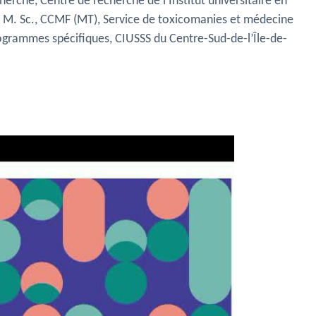
cherche,
Centre de recherche de l’Institut universitaire en
 M. Sc., CCMF (MT), Service de toxicomanies et médecine
ogrammes spécifiques, CIUSSS du Centre-Sud-de-l’Île-de-