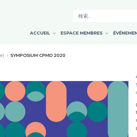
ce de TAO injectable - Dre Marie-È
ACCUEIL
ESPACE MEMBRES
ÉVÉNEME
e)
SYMPOSIUM CPMD 2020