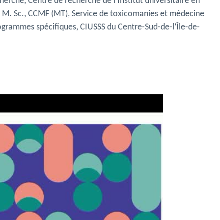
cherche,
Centre de recherche de l’Institut universitaire en
 M. Sc., CCMF (MT), Service de toxicomanies et médecine
ogrammes spécifiques, CIUSSS du Centre-Sud-de-l’Île-de-