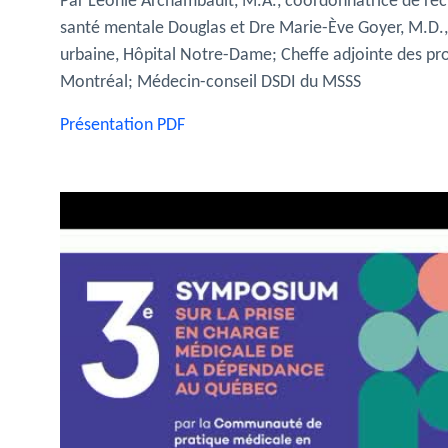
Par Léonie Archambault, M.A., coordonnatrice de re
santé mentale Douglas et Dre Marie-Ève Goyer, M.D.,
urbaine, Hôpital Notre-Dame; Cheffe adjointe des pr
Montréal; Médecin-conseil DSDI du MSSS
Présentation PDF